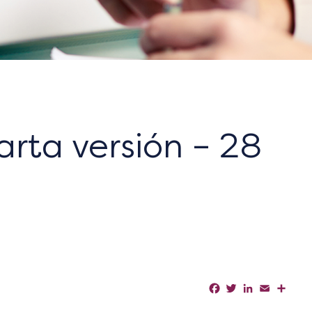
rta versión – 28
Facebook
Twitter
LinkedIn
Email
Shar