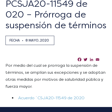
PCSJA20-11549 de
020 – Prórroga de
suspensión de términos
FECHA
•
8 MAYO, 2020
Facebook
Twitter
LinkedIn
Email
Sha
Por medio del cual se prorroga la suspensión de
términos, se amplían sus excepciones y se adoptan
otras medidas por motivos de salubridad pública y
fuerza mayor.
Acuerdo ´CSJA20-11549 de 2020