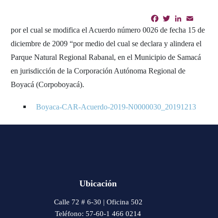
Facebook
Twitter
LinkedIn
Email
Shar
por el cual se modifica el Acuerdo número 0026 de fecha 15 de
diciembre de 2009 “por medio del cual se declara y alindera el
Parque Natural Regional Rabanal, en el Municipio de Samacá
en jurisdicción de la Corporación Autónoma Regional de
Boyacá (Corpoboyacá).
Boyaca-CAR-Acuerdo-2019-N0000030_20191213
Ubicación
Calle 72 # 6-30 | Oficina 502
Teléfono: 57-60-1 466 0214