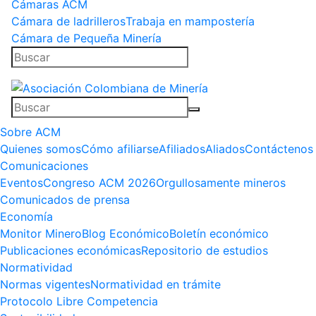
Cámaras ACM
Cámara de ladrilleros
Trabaja en mampostería
Cámara de Pequeña Minería
Sobre ACM
Quienes somos
Cómo afiliarse
Afiliados
Aliados
Contáctenos
Comunicaciones
Eventos
Congreso ACM 2026
Orgullosamente mineros
Comunicados de prensa
Economía
Monitor Minero
Blog Económico
Boletín económico
Publicaciones económicas
Repositorio de estudios
Normatividad
Normas vigentes
Normatividad en trámite
Protocolo Libre Competencia