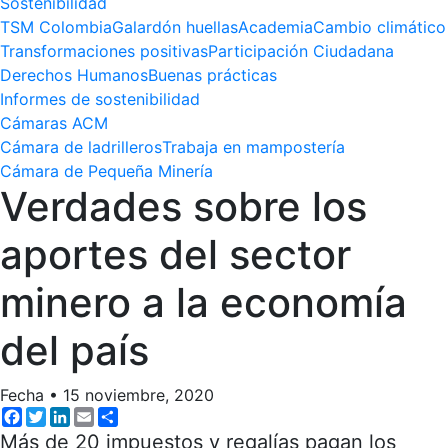
Sostenibilidad
TSM Colombia
Galardón huellas
Academia
Cambio climático
Transformaciones positivas
Participación Ciudadana
Derechos Humanos
Buenas prácticas
Informes de sostenibilidad
Cámaras ACM
Cámara de ladrilleros
Trabaja en mampostería
Cámara de Pequeña Minería
Verdades sobre los
aportes del sector
minero a la economía
del país
Fecha
•
15 noviembre, 2020
Facebook
Twitter
LinkedIn
Email
Share
Más de 20 impuestos y regalías pagan los