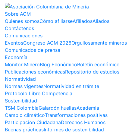
Sobre ACM
Quienes somos
Cómo afiliarse
Afiliados
Aliados
Contáctenos
Comunicaciones
Eventos
Congreso ACM 2026
Orgullosamente mineros
Comunicados de prensa
Economía
Monitor Minero
Blog Económico
Boletín económico
Publicaciones económicas
Repositorio de estudios
Normatividad
Normas vigentes
Normatividad en trámite
Protocolo Libre Competencia
Sostenibilidad
TSM Colombia
Galardón huellas
Academia
Cambio climático
Transformaciones positivas
Participación Ciudadana
Derechos Humanos
Buenas prácticas
Informes de sostenibilidad