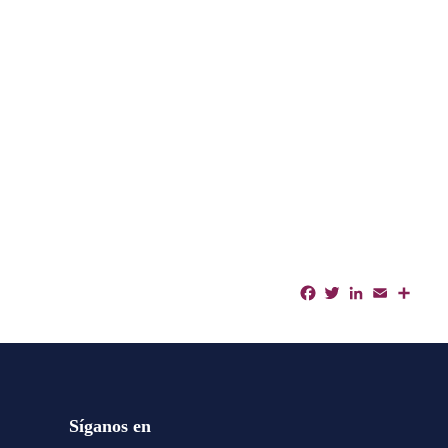
Facebook
Twitter
LinkedIn
Email
Shar
Síganos en