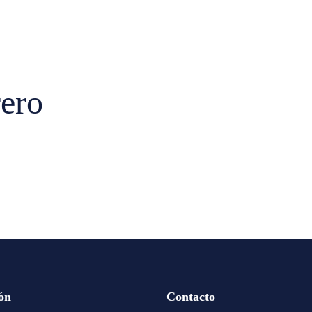
ero
ón
Contacto