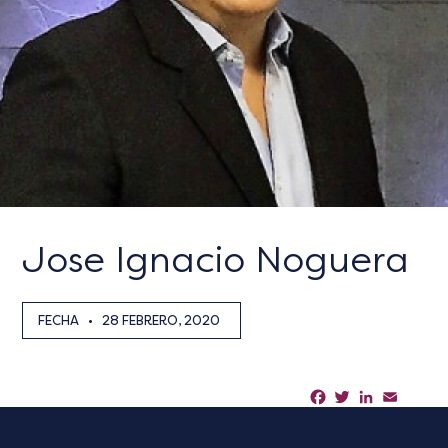
Jose Ignacio Noguera
FECHA
•
28 FEBRERO, 2020
Facebook
Twitter
LinkedIn
Email
Sha