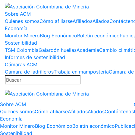
Sobre ACM
Quienes somos
Cómo afiliarse
Afiliados
Aliados
Contácten
Economía
Monitor Minero
Blog Económico
Boletín económico
Public
Sostenibilidad
TSM Colombia
Galardón huellas
Academia
Cambio climáti
Informes de sostenibilidad
Cámaras ACM
Cámara de ladrilleros
Trabaja en mampostería
Cámara de 
Sobre ACM
Quienes somos
Cómo afiliarse
Afiliados
Aliados
Contáctenos
Economía
Monitor Minero
Blog Económico
Boletín económico
Publicac
Sostenibilidad