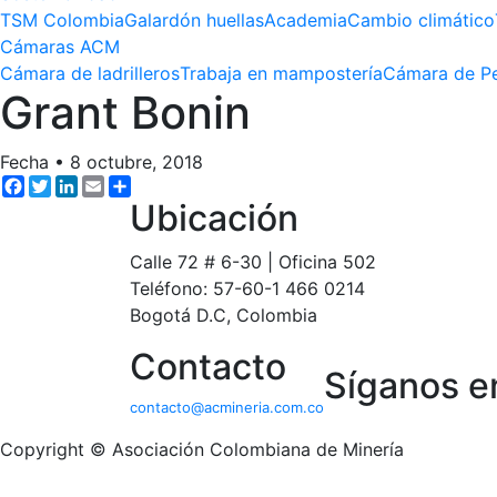
TSM Colombia
Galardón huellas
Academia
Cambio climático
Cámaras ACM
Cámara de ladrilleros
Trabaja en mampostería
Cámara de Pe
Grant Bonin
Fecha
•
8 octubre, 2018
Facebook
Twitter
LinkedIn
Email
Share
Ubicación
Calle 72 # 6-30 | Oficina 502
Teléfono: 57-60-1 466 0214
Bogotá D.C, Colombia
Contacto
Síganos e
contacto@acmineria.com.co
Copyright © Asociación Colombiana de Minería