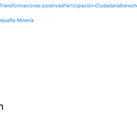
Transformaciones positivas
Participación Ciudadana
Derech
queña Minería
n