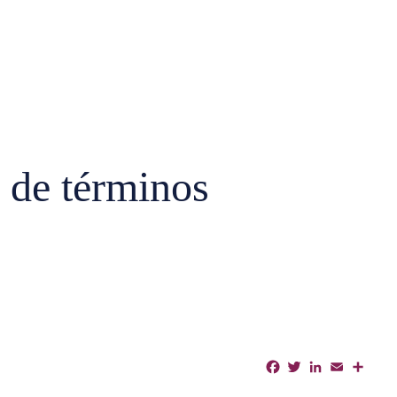
 de términos
Facebook
Twitter
LinkedIn
Email
Shar