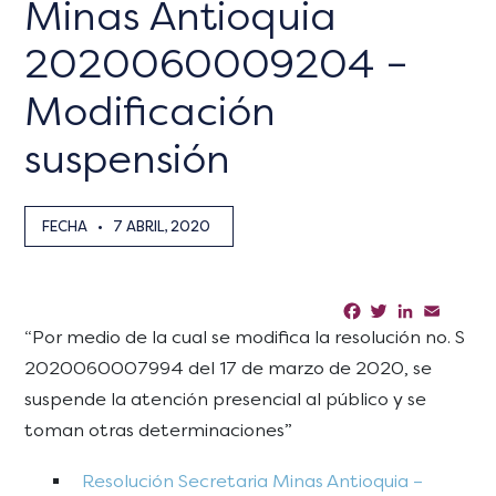
Minas Antioquia
2020060009204 –
Modificación
suspensión
FECHA
•
7 ABRIL, 2020
Facebook
Twitter
LinkedIn
Email
Sha
“Por medio de la cual se modifica la resolución no. S
2020060007994 del 17 de marzo de 2020, se
suspende la atención presencial al público y se
toman otras determinaciones”
Resolución Secretaria Minas Antioquia –