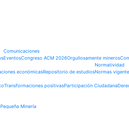
Comunicaciones
os
Eventos
Congreso ACM 2026
Orgullosamente mineros
Com
Normatividad
aciones económicas
Repositorio de estudios
Normas vigent
co
Transformaciones positivas
Participación Ciudadana
Dere
Pequeña Minería