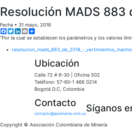
Resolución MADS 883 d
Fecha
•
31 mayo, 2018
Facebook
Twitter
LinkedIn
Email
Share
“Por la cual se establecen los parámetros y los valores lí
resolucion_mads_883_de_2018_-_vertimientos_marino
Ubicación
Calle 72 # 6-30 | Oficina 502
Teléfono: 57-60-1 466 0214
Bogotá D.C, Colombia
Contacto
Síganos e
contacto@acmineria.com.co
Copyright © Asociación Colombiana de Minería