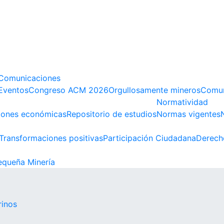
Comunicaciones
Eventos
Congreso ACM 2026
Orgullosamente mineros
Comun
Normatividad
iones económicas
Repositorio de estudios
Normas vigentes
Transformaciones positivas
Participación Ciudadana
Derech
queña Minería
rinos