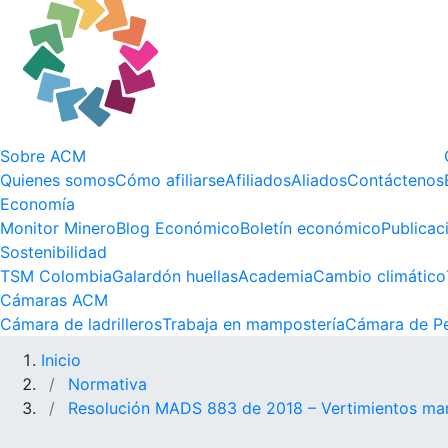
Sobre ACM
Quienes somos
Cómo afiliarse
Afiliados
Aliados
Contáctenos
Economía
Monitor Minero
Blog Económico
Boletín económico
Publicac
Sostenibilidad
TSM Colombia
Galardón huellas
Academia
Cambio climático
Cámaras ACM
Cámara de ladrilleros
Trabaja en mampostería
Cámara de Pe
Inicio
Normativa
Resolución MADS 883 de 2018 – Vertimientos ma