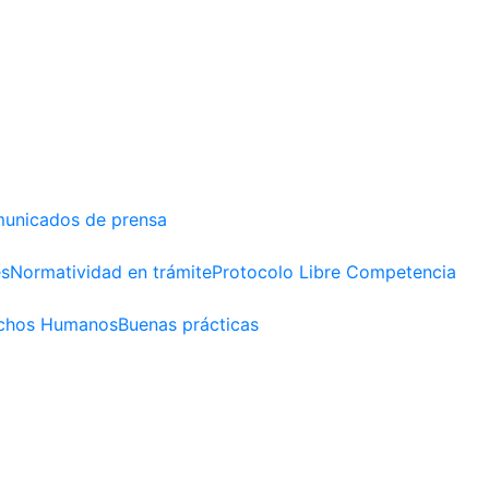
unicados de prensa
es
Normatividad en trámite
Protocolo Libre Competencia
chos Humanos
Buenas prácticas