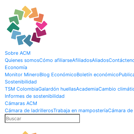
Sobre ACM
Quienes somos
Cómo afiliarse
Afiliados
Aliados
Contácten
Economía
Monitor Minero
Blog Económico
Boletín económico
Public
Sostenibilidad
TSM Colombia
Galardón huellas
Academia
Cambio climáti
Informes de sostenibilidad
Cámaras ACM
Cámara de ladrilleros
Trabaja en mampostería
Cámara de 