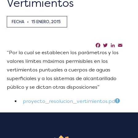
Vertimientos
FECHA
•
15 ENERO, 2015
Facebook
Twitter
LinkedIn
Email
Sha
“Por la cual se establecen los parámetros y los
valores límites máximos permisibles en los
vertimientos puntuales a cuerpos de aguas
superficiales y a los sistemas de alcantarillado
público y se dictan otras disposiciones”
proyecto_resolucion_vertimientos.pdf