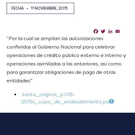
FECHA
•
11 NOVIEMBRE, 2015
Facebook
Twitter
LinkedIn
Email
Sha
“Por la cual se amplían las autorizaciones
conferidas al Gobierno Nacional para celebrar
operaciones de crédito público externo e interno y
operaciones asimiladas a las anteriores, así como
para garantizar obligaciones de pago de otras
entidades.”
texto_original_p.l.118-
2015c_cupo_de_endeudamiento.pdf