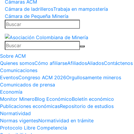
Cámaras ACM
Cámara de ladrilleros
Trabaja en mampostería
Cámara de Pequeña Minería
Sobre ACM
Quienes somos
Cómo afiliarse
Afiliados
Aliados
Contáctenos
Comunicaciones
Eventos
Congreso ACM 2026
Orgullosamente mineros
Comunicados de prensa
Economía
Monitor Minero
Blog Económico
Boletín económico
Publicaciones económicas
Repositorio de estudios
Normatividad
Normas vigentes
Normatividad en trámite
Protocolo Libre Competencia