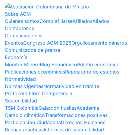
Sobre ACM
Quienes somos
Cómo afiliarse
Afiliados
Aliados
Contáctenos
Comunicaciones
Eventos
Congreso ACM 2026
Orgullosamente mineros
Comunicados de prensa
Economía
Monitor Minero
Blog Económico
Boletín económico
Publicaciones económicas
Repositorio de estudios
Normatividad
Normas vigentes
Normatividad en trámite
Protocolo Libre Competencia
Sostenibilidad
TSM Colombia
Galardón huellas
Academia
Cambio climático
Transformaciones positivas
Participación Ciudadana
Derechos Humanos
Buenas prácticas
Informes de sostenibilidad