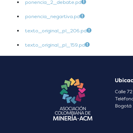
ponencia_2_debate.pdf
ponencia_negartiva.pdf
texto_original_pl_206.pdf
texto_original_pl_159.pdf
Ubicac
Calle 72
Teléfon
Bogotá 