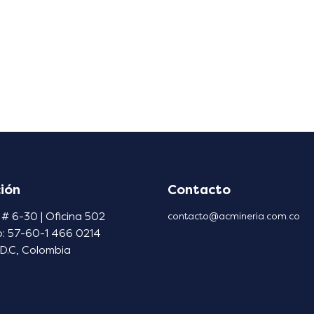
ión
Contacto
 # 6-30 | Oficina 502
contacto@acmineria.com.co
o: 57-60-1 466 0214
D.C, Colombia