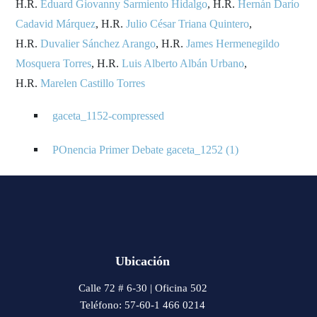
H.R.
Eduard Giovanny Sarmiento Hidalgo
, H.R.
Hernán Darío
Cadavid Márquez
, H.R.
Julio César Triana Quintero
,
H.R.
Duvalier Sánchez Arango
, H.R.
James Hermenegildo
Mosquera Torres
, H.R.
Luis Alberto Albán Urbano
,
H.R.
Marelen Castillo Torres
gaceta_1152-compressed
POnencia Primer Debate gaceta_1252 (1)
Ubicación
Calle 72 # 6-30 | Oficina 502
Teléfono: 57-60-1 466 0214