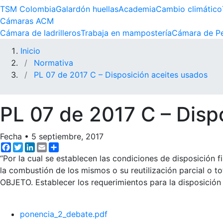
TSM Colombia
Galardón huellas
Academia
Cambio climático
Cámaras ACM
Cámara de ladrilleros
Trabaja en mampostería
Cámara de Pe
Inicio
Normativa
PL 07 de 2017 C – Disposición aceites usados
PL 07 de 2017 C – Disp
Fecha
•
5 septiembre, 2017
Facebook
Twitter
LinkedIn
Email
Share
“Por la cual se establecen las condiciones de disposición fi
la combustión de los mismos o su reutilización parcial o t
OBJETO. Establecer los requerimientos para la disposición 
ponencia_2_debate.pdf