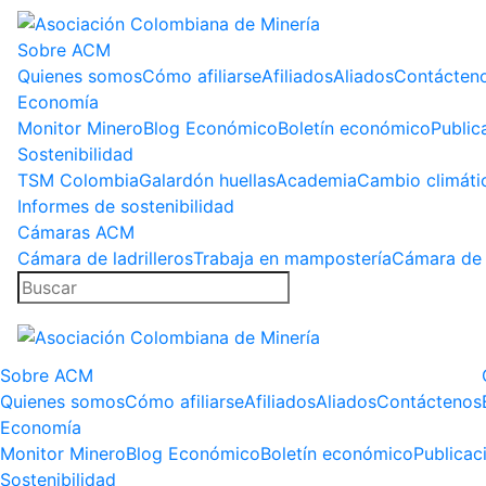
Sobre ACM
Quienes somos
Cómo afiliarse
Afiliados
Aliados
Contácten
Economía
Monitor Minero
Blog Económico
Boletín económico
Public
Sostenibilidad
TSM Colombia
Galardón huellas
Academia
Cambio climáti
Informes de sostenibilidad
Cámaras ACM
Cámara de ladrilleros
Trabaja en mampostería
Cámara de 
Sobre ACM
Quienes somos
Cómo afiliarse
Afiliados
Aliados
Contáctenos
Economía
Monitor Minero
Blog Económico
Boletín económico
Publicac
Sostenibilidad