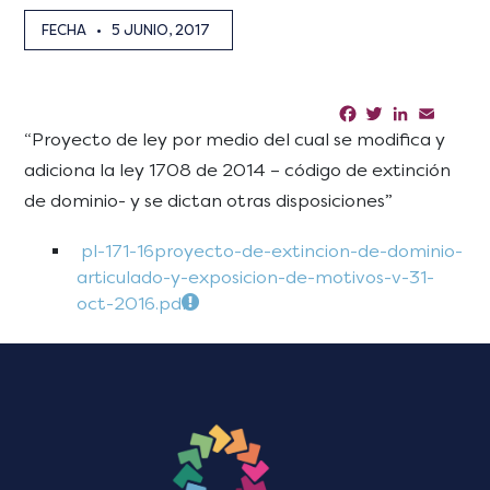
FECHA
•
5 JUNIO, 2017
Facebook
Twitter
LinkedIn
Email
Sha
“Proyecto de ley por medio del cual se modifica y
adiciona la ley 1708 de 2014 – código de extinción
de dominio- y se dictan otras disposiciones”
pl-171-16proyecto-de-extincion-de-dominio-
articulado-y-exposicion-de-motivos-v-31-
oct-2016.pdf