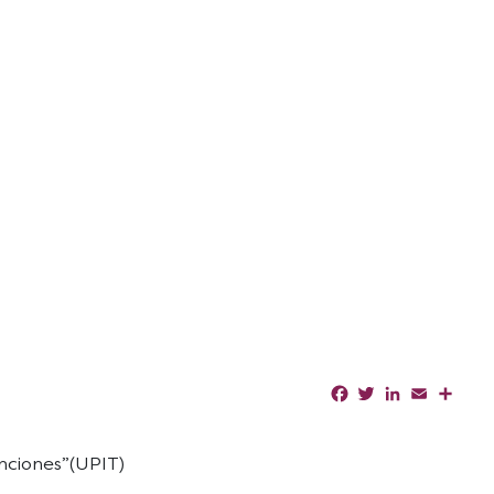
Facebook
Twitter
LinkedIn
Email
Shar
unciones”(UPIT)