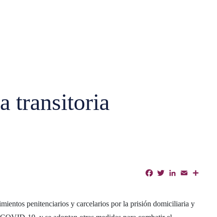
 transitoria
Facebook
Twitter
LinkedIn
Email
Shar
ientos penitenciarios y carcelarios por la prisión domiciliaria y