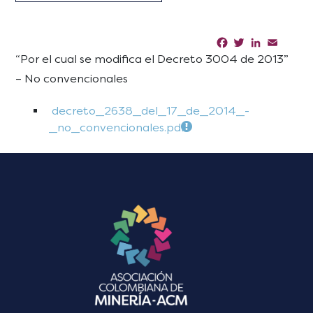
Facebook
Twitter
LinkedIn
Email
Sha
“Por el cual se modifica el Decreto 3004 de 2013”
– No convencionales
decreto_2638_del_17_de_2014_-
_no_convencionales.pdf