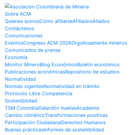
Sobre ACM
Quienes somos
Cómo afiliarse
Afiliados
Aliados
Contáctenos
Comunicaciones
Eventos
Congreso ACM 2026
Orgullosamente mineros
Comunicados de prensa
Economía
Monitor Minero
Blog Económico
Boletín económico
Publicaciones económicas
Repositorio de estudios
Normatividad
Normas vigentes
Normatividad en trámite
Protocolo Libre Competencia
Sostenibilidad
TSM Colombia
Galardón huellas
Academia
Cambio climático
Transformaciones positivas
Participación Ciudadana
Derechos Humanos
Buenas prácticas
Informes de sostenibilidad