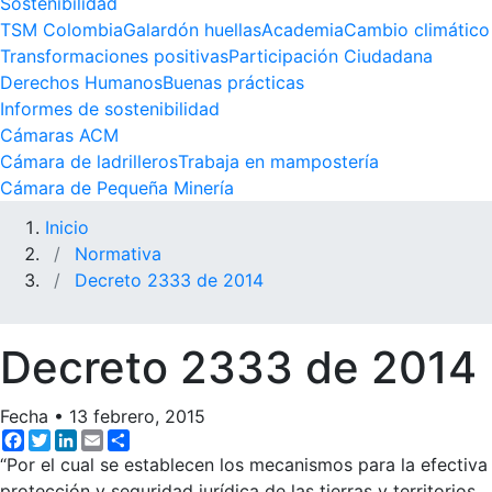
Sostenibilidad
TSM Colombia
Galardón huellas
Academia
Cambio climático
Transformaciones positivas
Participación Ciudadana
Derechos Humanos
Buenas prácticas
Informes de sostenibilidad
Cámaras ACM
Cámara de ladrilleros
Trabaja en mampostería
Cámara de Pequeña Minería
Inicio
Normativa
Decreto 2333 de 2014
Decreto 2333 de 2014
Fecha
•
13 febrero, 2015
Facebook
Twitter
LinkedIn
Email
Share
“Por el cual se establecen los mecanismos para la efectiva
protección y seguridad jurídica de las tierras y territorios