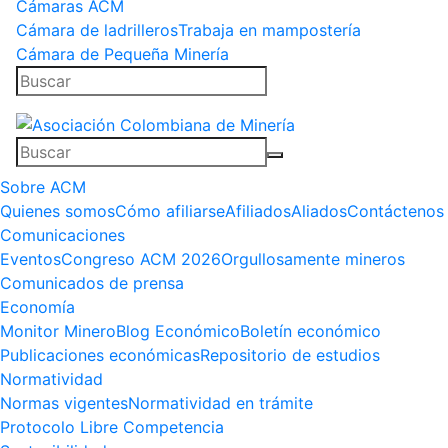
Cámaras ACM
Cámara de ladrilleros
Trabaja en mampostería
Cámara de Pequeña Minería
Sobre ACM
Quienes somos
Cómo afiliarse
Afiliados
Aliados
Contáctenos
Comunicaciones
Eventos
Congreso ACM 2026
Orgullosamente mineros
Comunicados de prensa
Economía
Monitor Minero
Blog Económico
Boletín económico
Publicaciones económicas
Repositorio de estudios
Normatividad
Normas vigentes
Normatividad en trámite
Protocolo Libre Competencia