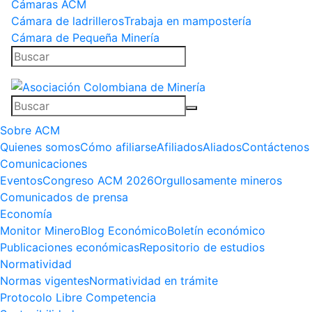
Cámaras ACM
Cámara de ladrilleros
Trabaja en mampostería
Cámara de Pequeña Minería
Sobre ACM
Quienes somos
Cómo afiliarse
Afiliados
Aliados
Contáctenos
Comunicaciones
Eventos
Congreso ACM 2026
Orgullosamente mineros
Comunicados de prensa
Economía
Monitor Minero
Blog Económico
Boletín económico
Publicaciones económicas
Repositorio de estudios
Normatividad
Normas vigentes
Normatividad en trámite
Protocolo Libre Competencia