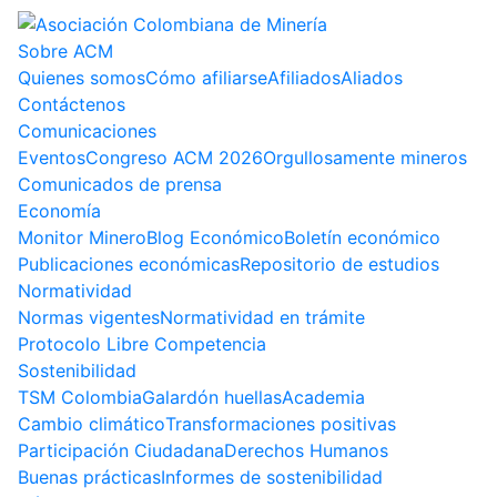
Sobre ACM
Quienes somos
Cómo afiliarse
Afiliados
Aliados
Contáctenos
Comunicaciones
Eventos
Congreso ACM 2026
Orgullosamente mineros
Comunicados de prensa
Economía
Monitor Minero
Blog Económico
Boletín económico
Publicaciones económicas
Repositorio de estudios
Normatividad
Normas vigentes
Normatividad en trámite
Protocolo Libre Competencia
Sostenibilidad
TSM Colombia
Galardón huellas
Academia
Cambio climático
Transformaciones positivas
Participación Ciudadana
Derechos Humanos
Buenas prácticas
Informes de sostenibilidad