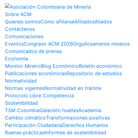
Sobre ACM
Quienes somos
Cómo afiliarse
Afiliados
Aliados
Contáctenos
Comunicaciones
Eventos
Congreso ACM 2026
Orgullosamente mineros
Comunicados de prensa
Economía
Monitor Minero
Blog Económico
Boletín económico
Publicaciones económicas
Repositorio de estudios
Normatividad
Normas vigentes
Normatividad en trámite
Protocolo Libre Competencia
Sostenibilidad
TSM Colombia
Galardón huellas
Academia
Cambio climático
Transformaciones positivas
Participación Ciudadana
Derechos Humanos
Buenas prácticas
Informes de sostenibilidad