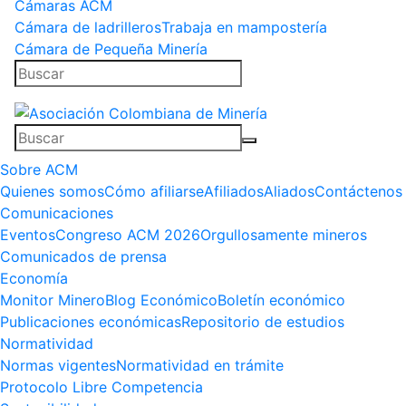
Cámaras ACM
Cámara de ladrilleros
Trabaja en mampostería
Cámara de Pequeña Minería
Sobre ACM
Quienes somos
Cómo afiliarse
Afiliados
Aliados
Contáctenos
Comunicaciones
Eventos
Congreso ACM 2026
Orgullosamente mineros
Comunicados de prensa
Economía
Monitor Minero
Blog Económico
Boletín económico
Publicaciones económicas
Repositorio de estudios
Normatividad
Normas vigentes
Normatividad en trámite
Protocolo Libre Competencia