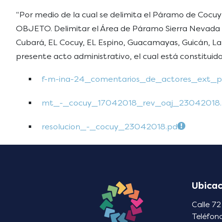
“Por medio de la cual se delimita el Páramo de Cocu
OBJETO. Delimitar el Área de Páramo Sierra Nevada de
Cubará, EL Cocuy, EL Espino, Guacamayas, Guicán, La
presente acto administrativo, el cual está constitui
f-m-ina-24_comentarios_de_actores_ext_
mt_-_cocuy_17042018_rev_oaj_23042018.
resolucion_-_cocuy_23042018.pdf
Ubicac
Calle 72
Teléfon