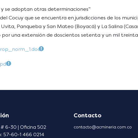
y y se adoptan otras determinaciones”
l Cocuy que se encuentra en jurisdicciones de los municipi
 Uvita, Panqueba y San Mateo (Boyacá) y La Salina (Casan
do por una extensión de doscientos setenta y un mil trei
prop_norm_1.doc
pdf
ión
Contacto
 # 6-30 | Oficina 502
contacto@acmineria.com.co
o: 57-60-1 466 0214