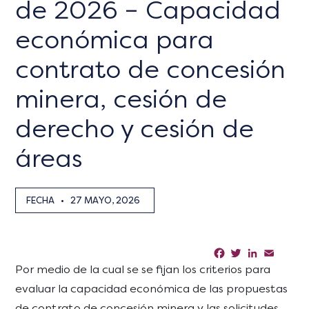
de 2026 – Capacidad
económica para
contrato de concesión
minera, cesión de
derecho y cesión de
áreas
FECHA
•
27 MAYO, 2026
Facebook
Twitter
LinkedIn
Email
Sha
Por medio de la cual se se fijan los criterios para
evaluar la capacidad económica de las propuestas
de contrato de concesión minera y las solicitudes