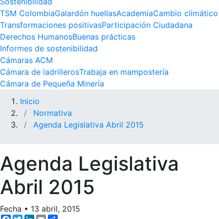
Sostenibilidad
TSM Colombia
Galardón huellas
Academia
Cambio climático
Transformaciones positivas
Participación Ciudadana
Derechos Humanos
Buenas prácticas
Informes de sostenibilidad
Cámaras ACM
Cámara de ladrilleros
Trabaja en mampostería
Cámara de Pequeña Minería
Inicio
Normativa
Agenda Legislativa Abril 2015
Agenda Legislativa
Abril 2015
Fecha
•
13 abril, 2015
Facebook
Twitter
LinkedIn
Email
Share