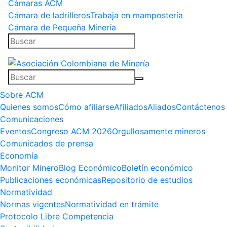
Cámaras ACM
Cámara de ladrilleros
Trabaja en mampostería
Cámara de Pequeña Minería
Sobre ACM
Quienes somos
Cómo afiliarse
Afiliados
Aliados
Contáctenos
Comunicaciones
Eventos
Congreso ACM 2026
Orgullosamente mineros
Comunicados de prensa
Economía
Monitor Minero
Blog Económico
Boletín económico
Publicaciones económicas
Repositorio de estudios
Normatividad
Normas vigentes
Normatividad en trámite
Protocolo Libre Competencia