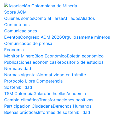
Sobre ACM
Quienes somos
Cómo afiliarse
Afiliados
Aliados
Contáctenos
Comunicaciones
Eventos
Congreso ACM 2026
Orgullosamente mineros
Comunicados de prensa
Economía
Monitor Minero
Blog Económico
Boletín económico
Publicaciones económicas
Repositorio de estudios
Normatividad
Normas vigentes
Normatividad en trámite
Protocolo Libre Competencia
Sostenibilidad
TSM Colombia
Galardón huellas
Academia
Cambio climático
Transformaciones positivas
Participación Ciudadana
Derechos Humanos
Buenas prácticas
Informes de sostenibilidad