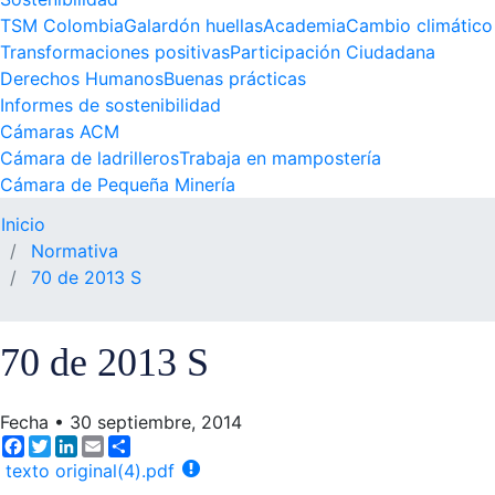
TSM Colombia
Galardón huellas
Academia
Cambio climático
Transformaciones positivas
Participación Ciudadana
Derechos Humanos
Buenas prácticas
Informes de sostenibilidad
Cámaras ACM
Cámara de ladrilleros
Trabaja en mampostería
Cámara de Pequeña Minería
Inicio
Normativa
70 de 2013 S
70 de 2013 S
Fecha
•
30 septiembre, 2014
Facebook
Twitter
LinkedIn
Email
Share
texto original(4).pdf