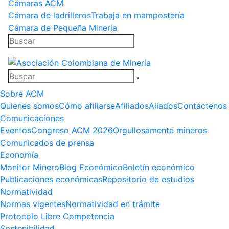
Cámaras ACM
Cámara de ladrilleros
Trabaja en mampostería
Cámara de Pequeña Minería
Sobre ACM
Quienes somos
Cómo afiliarse
Afiliados
Aliados
Contáctenos
Comunicaciones
Eventos
Congreso ACM 2026
Orgullosamente mineros
Comunicados de prensa
Economía
Monitor Minero
Blog Económico
Boletín económico
Publicaciones económicas
Repositorio de estudios
Normatividad
Normas vigentes
Normatividad en trámite
Protocolo Libre Competencia
Sostenibilidad