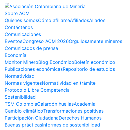
Sobre ACM
Quienes somos
Cómo afiliarse
Afiliados
Aliados
Contáctenos
Comunicaciones
Eventos
Congreso ACM 2026
Orgullosamente mineros
Comunicados de prensa
Economía
Monitor Minero
Blog Económico
Boletín económico
Publicaciones económicas
Repositorio de estudios
Normatividad
Normas vigentes
Normatividad en trámite
Protocolo Libre Competencia
Sostenibilidad
TSM Colombia
Galardón huellas
Academia
Cambio climático
Transformaciones positivas
Participación Ciudadana
Derechos Humanos
Buenas prácticas
Informes de sostenibilidad