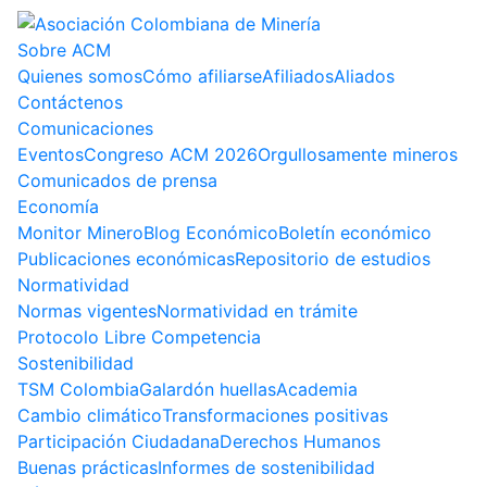
Sobre ACM
Quienes somos
Cómo afiliarse
Afiliados
Aliados
Contáctenos
Comunicaciones
Eventos
Congreso ACM 2026
Orgullosamente mineros
Comunicados de prensa
Economía
Monitor Minero
Blog Económico
Boletín económico
Publicaciones económicas
Repositorio de estudios
Normatividad
Normas vigentes
Normatividad en trámite
Protocolo Libre Competencia
Sostenibilidad
TSM Colombia
Galardón huellas
Academia
Cambio climático
Transformaciones positivas
Participación Ciudadana
Derechos Humanos
Buenas prácticas
Informes de sostenibilidad