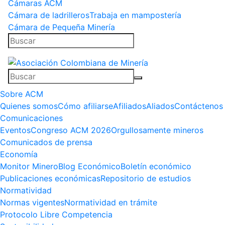
Cámaras ACM
Cámara de ladrilleros
Trabaja en mampostería
Cámara de Pequeña Minería
Sobre ACM
Quienes somos
Cómo afiliarse
Afiliados
Aliados
Contáctenos
Comunicaciones
Eventos
Congreso ACM 2026
Orgullosamente mineros
Comunicados de prensa
Economía
Monitor Minero
Blog Económico
Boletín económico
Publicaciones económicas
Repositorio de estudios
Normatividad
Normas vigentes
Normatividad en trámite
Protocolo Libre Competencia