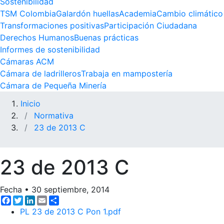
Sostenibilidad
TSM Colombia
Galardón huellas
Academia
Cambio climático
Transformaciones positivas
Participación Ciudadana
Derechos Humanos
Buenas prácticas
Informes de sostenibilidad
Cámaras ACM
Cámara de ladrilleros
Trabaja en mampostería
Cámara de Pequeña Minería
Inicio
Normativa
23 de 2013 C
23 de 2013 C
Fecha
•
30 septiembre, 2014
Facebook
Twitter
LinkedIn
Email
Share
PL 23 de 2013 C Pon 1.pdf