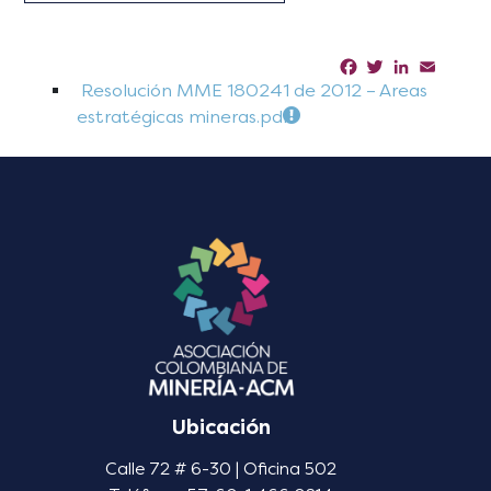
Facebook
Twitter
LinkedIn
Email
Sha
Resolución MME 180241 de 2012 – Areas
estratégicas mineras.pdf
Ubicación
Calle 72 # 6-30 | Oficina 502