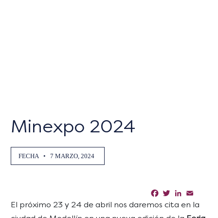
Minexpo 2024
FECHA
•
7 MARZO, 2024
Facebook
Twitter
LinkedIn
Email
Sha
El próximo 23 y 24 de abril nos daremos cita en la