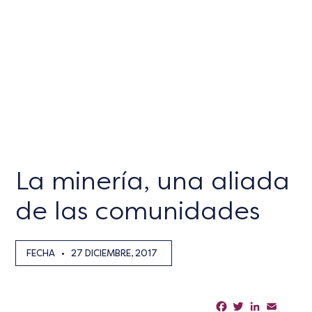
La minería, una aliada
de las comunidades
FECHA
•
27 DICIEMBRE, 2017
Facebook
Twitter
LinkedIn
Email
Sha