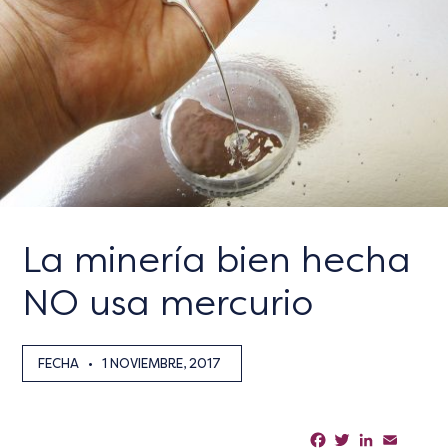
La minería bien hecha
NO usa mercurio
FECHA
•
1 NOVIEMBRE, 2017
Facebook
Twitter
LinkedIn
Email
Sha