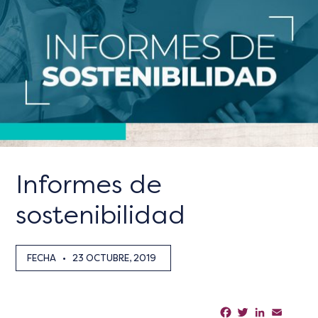
Informes de
sostenibilidad
FECHA
•
23 OCTUBRE, 2019
Facebook
Twitter
LinkedIn
Email
Sha