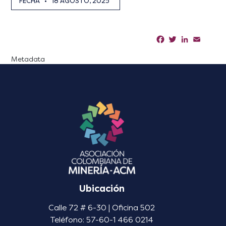
FECHA
•
18 AGOSTO, 2025
Facebook
Twitter
LinkedIn
Email
Sha
Metadata
Ubicación
Calle 72 # 6-30 | Oficina 502
Teléfono: 57-60-1 466 0214