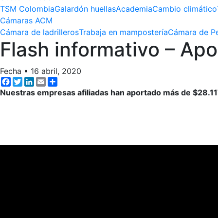
TSM Colombia
Galardón huellas
Academia
Cambio climático
Cámaras ACM
Cámara de ladrilleros
Trabaja en mampostería
Cámara de Pe
Flash informativo – Apo
Fecha
•
16 abril, 2020
Facebook
Twitter
LinkedIn
Email
Share
Nuestras empresas afiliadas han aportado más de $28.11