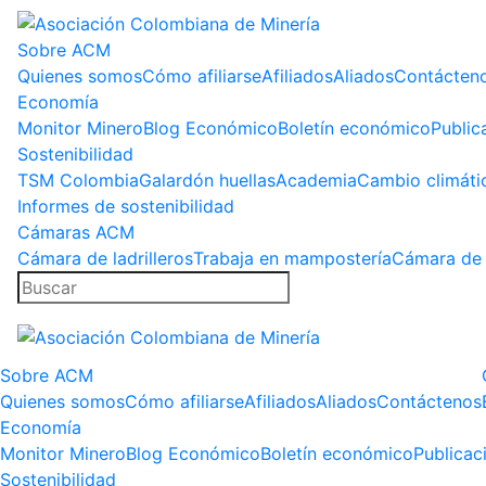
Sobre ACM
Quienes somos
Cómo afiliarse
Afiliados
Aliados
Contácten
Economía
Monitor Minero
Blog Económico
Boletín económico
Public
Sostenibilidad
TSM Colombia
Galardón huellas
Academia
Cambio climáti
Informes de sostenibilidad
Cámaras ACM
Cámara de ladrilleros
Trabaja en mampostería
Cámara de 
Sobre ACM
Quienes somos
Cómo afiliarse
Afiliados
Aliados
Contáctenos
Economía
Monitor Minero
Blog Económico
Boletín económico
Publicac
Sostenibilidad