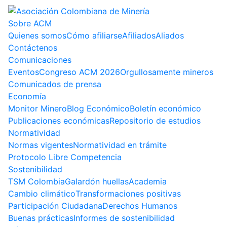
Sobre ACM
Quienes somos
Cómo afiliarse
Afiliados
Aliados
Contáctenos
Comunicaciones
Eventos
Congreso ACM 2026
Orgullosamente mineros
Comunicados de prensa
Economía
Monitor Minero
Blog Económico
Boletín económico
Publicaciones económicas
Repositorio de estudios
Normatividad
Normas vigentes
Normatividad en trámite
Protocolo Libre Competencia
Sostenibilidad
TSM Colombia
Galardón huellas
Academia
Cambio climático
Transformaciones positivas
Participación Ciudadana
Derechos Humanos
Buenas prácticas
Informes de sostenibilidad