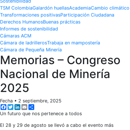
Sostenibilidad
TSM Colombia
Galardón huellas
Academia
Cambio climático
Transformaciones positivas
Participación Ciudadana
Derechos Humanos
Buenas prácticas
Informes de sostenibilidad
Cámaras ACM
Cámara de ladrilleros
Trabaja en mampostería
Cámara de Pequeña Minería
Memorias – Congreso
Nacional de Minería
2025
Fecha
•
2 septiembre, 2025
Facebook
Twitter
LinkedIn
Email
Share
Un futuro que nos pertenece a todos
El 28 y 29 de agosto se llevó a cabo el evento más