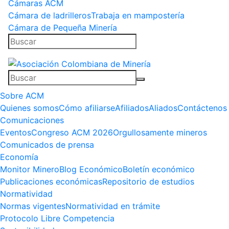
Cámaras ACM
Cámara de ladrilleros
Trabaja en mampostería
Cámara de Pequeña Minería
Sobre ACM
Quienes somos
Cómo afiliarse
Afiliados
Aliados
Contáctenos
Comunicaciones
Eventos
Congreso ACM 2026
Orgullosamente mineros
Comunicados de prensa
Economía
Monitor Minero
Blog Económico
Boletín económico
Publicaciones económicas
Repositorio de estudios
Normatividad
Normas vigentes
Normatividad en trámite
Protocolo Libre Competencia