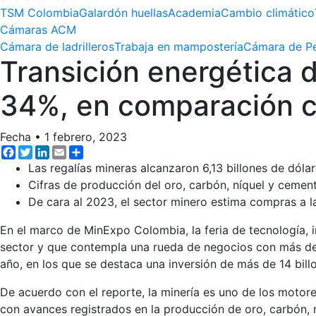
TSM Colombia
Galardón huellas
Academia
Cambio climático
Cámaras ACM
Cámara de ladrilleros
Trabaja en mampostería
Cámara de Pe
Transición energética 
34%, en comparación 
Fecha
•
1 febrero, 2023
Facebook
Twitter
LinkedIn
Email
Share
Las regalías mineras alcanzaron 6,13 billones de dólar
Cifras de producción del oro, carbón, níquel y cemen
De cara al 2023, el sector minero estima compras a la
En el marco de MinExpo Colombia, la feria de tecnología,
sector y que contempla una rueda de negocios con más de 
año, en los que se destaca una inversión de más de 14 billo
De acuerdo con el reporte, la minería es uno de los moto
con avances registrados en la producción de oro, carbón, n