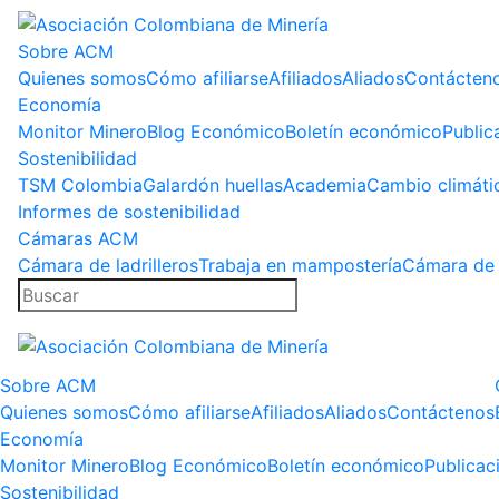
Sobre ACM
Quienes somos
Cómo afiliarse
Afiliados
Aliados
Contácten
Economía
Monitor Minero
Blog Económico
Boletín económico
Public
Sostenibilidad
TSM Colombia
Galardón huellas
Academia
Cambio climáti
Informes de sostenibilidad
Cámaras ACM
Cámara de ladrilleros
Trabaja en mampostería
Cámara de 
Sobre ACM
Quienes somos
Cómo afiliarse
Afiliados
Aliados
Contáctenos
Economía
Monitor Minero
Blog Económico
Boletín económico
Publicac
Sostenibilidad