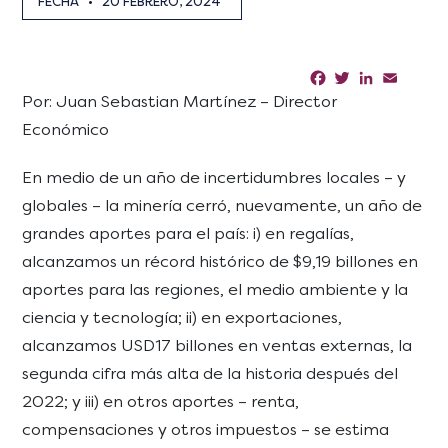
FECHA
•
20 FEBRERO, 2024
Facebook
Twitter
LinkedIn
Email
Sha
Por: Juan Sebastian Martínez – Director
Económico
En medio de un año de incertidumbres locales – y
globales – la minería cerró, nuevamente, un año de
grandes aportes para el país: i) en regalías,
alcanzamos un récord histórico de $9,19 billones en
aportes para las regiones, el medio ambiente y la
ciencia y tecnología; ii) en exportaciones,
alcanzamos USD17 billones en ventas externas, la
segunda cifra más alta de la historia después del
2022; y iii) en otros aportes – renta,
compensaciones y otros impuestos – se estima