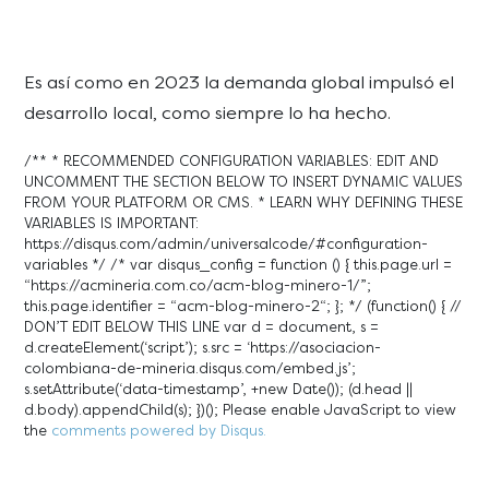
Es así como en 2023 la demanda global impulsó el
desarrollo local, como siempre lo ha hecho.
/** * RECOMMENDED CONFIGURATION VARIABLES: EDIT AND
UNCOMMENT THE SECTION BELOW TO INSERT DYNAMIC VALUES
FROM YOUR PLATFORM OR CMS. * LEARN WHY DEFINING THESE
VARIABLES IS IMPORTANT:
https://disqus.com/admin/universalcode/#configuration-
variables */ /* var disqus_config = function () { this.page.url =
“https://acmineria.com.co/acm-blog-minero-1/”;
this.page.identifier = “acm-blog-minero-2
“; }; */ (function() { //
DON’T EDIT BELOW THIS LINE var d = document, s =
d.createElement(‘script’); s.src = ‘https://asociacion-
colombiana-de-mineria.disqus.com/embed.js’;
s.setAttribute(‘data-timestamp’, +new Date()); (d.head ||
d.body).appendChild(s); })(); Please enable JavaScript to view
the
comments powered by Disqus.