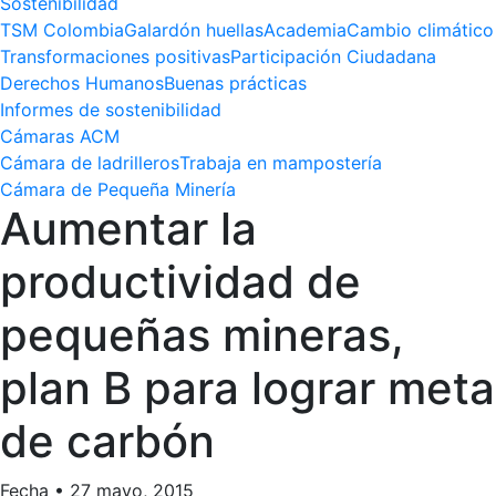
Sostenibilidad
TSM Colombia
Galardón huellas
Academia
Cambio climático
Transformaciones positivas
Participación Ciudadana
Derechos Humanos
Buenas prácticas
Informes de sostenibilidad
Cámaras ACM
Cámara de ladrilleros
Trabaja en mampostería
Cámara de Pequeña Minería
Aumentar la
productividad de
pequeñas mineras,
plan B para lograr meta
de carbón
Fecha
•
27 mayo, 2015