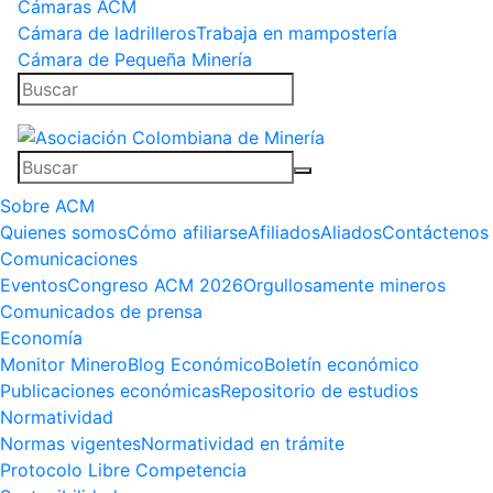
Cámaras ACM
Cámara de ladrilleros
Trabaja en mampostería
Cámara de Pequeña Minería
Sobre ACM
Quienes somos
Cómo afiliarse
Afiliados
Aliados
Contáctenos
Comunicaciones
Eventos
Congreso ACM 2026
Orgullosamente mineros
Comunicados de prensa
Economía
Monitor Minero
Blog Económico
Boletín económico
Publicaciones económicas
Repositorio de estudios
Normatividad
Normas vigentes
Normatividad en trámite
Protocolo Libre Competencia