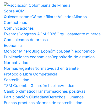
Sobre ACM
Quienes somos
Cómo afiliarse
Afiliados
Aliados
Contáctenos
Comunicaciones
Eventos
Congreso ACM 2026
Orgullosamente mineros
Comunicados de prensa
Economía
Monitor Minero
Blog Económico
Boletín económico
Publicaciones económicas
Repositorio de estudios
Normatividad
Normas vigentes
Normatividad en trámite
Protocolo Libre Competencia
Sostenibilidad
TSM Colombia
Galardón huellas
Academia
Cambio climático
Transformaciones positivas
Participación Ciudadana
Derechos Humanos
Buenas prácticas
Informes de sostenibilidad