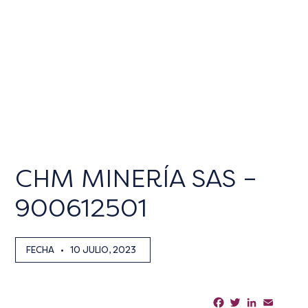
CHM MINERÍA SAS –
900612501
FECHA
•
10 JULIO, 2023
Facebook
Twitter
LinkedIn
Email
Sha