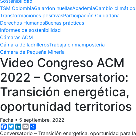
Sostenibilidad
TSM Colombia
Galardón huellas
Academia
Cambio climático
Transformaciones positivas
Participación Ciudadana
Derechos Humanos
Buenas prácticas
Informes de sostenibilidad
Cámaras ACM
Cámara de ladrilleros
Trabaja en mampostería
Cámara de Pequeña Minería
Video Congreso ACM
2022 – Conversatorio:
Transición energética,
oportunidad territorios
Fecha
•
5 septiembre, 2022
Facebook
Twitter
LinkedIn
Email
Share
Conversatorio – Transición energética, oportunidad para la