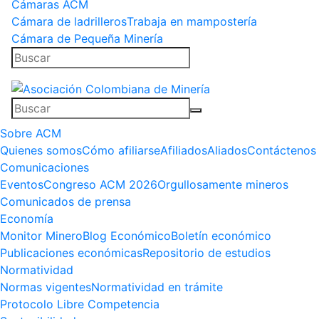
Cámaras ACM
Cámara de ladrilleros
Trabaja en mampostería
Cámara de Pequeña Minería
Sobre ACM
Quienes somos
Cómo afiliarse
Afiliados
Aliados
Contáctenos
Comunicaciones
Eventos
Congreso ACM 2026
Orgullosamente mineros
Comunicados de prensa
Economía
Monitor Minero
Blog Económico
Boletín económico
Publicaciones económicas
Repositorio de estudios
Normatividad
Normas vigentes
Normatividad en trámite
Protocolo Libre Competencia