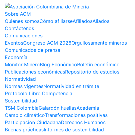
Sobre ACM
Quienes somos
Cómo afiliarse
Afiliados
Aliados
Contáctenos
Comunicaciones
Eventos
Congreso ACM 2026
Orgullosamente mineros
Comunicados de prensa
Economía
Monitor Minero
Blog Económico
Boletín económico
Publicaciones económicas
Repositorio de estudios
Normatividad
Normas vigentes
Normatividad en trámite
Protocolo Libre Competencia
Sostenibilidad
TSM Colombia
Galardón huellas
Academia
Cambio climático
Transformaciones positivas
Participación Ciudadana
Derechos Humanos
Buenas prácticas
Informes de sostenibilidad