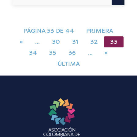
PÁGINA 33 DE 44
PRIMERA
«
…
30
31
32
33
34
35
36
…
»
ÚLTIMA