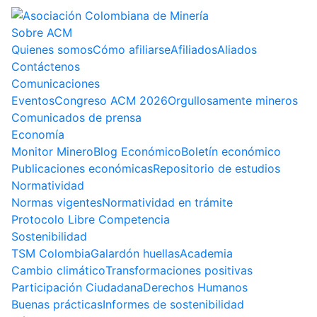
Sobre ACM
Quienes somos
Cómo afiliarse
Afiliados
Aliados
Contáctenos
Comunicaciones
Eventos
Congreso ACM 2026
Orgullosamente mineros
Comunicados de prensa
Economía
Monitor Minero
Blog Económico
Boletín económico
Publicaciones económicas
Repositorio de estudios
Normatividad
Normas vigentes
Normatividad en trámite
Protocolo Libre Competencia
Sostenibilidad
TSM Colombia
Galardón huellas
Academia
Cambio climático
Transformaciones positivas
Participación Ciudadana
Derechos Humanos
Buenas prácticas
Informes de sostenibilidad