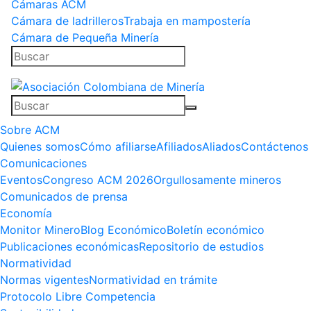
Cámaras ACM
Cámara de ladrilleros
Trabaja en mampostería
Cámara de Pequeña Minería
Sobre ACM
Quienes somos
Cómo afiliarse
Afiliados
Aliados
Contáctenos
Comunicaciones
Eventos
Congreso ACM 2026
Orgullosamente mineros
Comunicados de prensa
Economía
Monitor Minero
Blog Económico
Boletín económico
Publicaciones económicas
Repositorio de estudios
Normatividad
Normas vigentes
Normatividad en trámite
Protocolo Libre Competencia