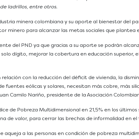
e ladrillos, entre otros.
ndustria minera colombiana y su aporte al bienestar del p
tor minero para alcanzar las metas sociales que plantea e
ente del PND ya que gracias a su aporte se podrán alcanza
olo dígito, mejorar la cobertura en educación superior, el
relación con la reducción del déficit de vivienda, la dism
e fuentes eólicas y solares, necesitan más cobre, más silic
uan Camilo Nariño, presidente de la Asociación Colombian
Índice de Pobreza Multidimensional en 21,5% en los últimos
 de valor, para cerrar las brechas de informalidad en el t
ue aqueja a las personas en condición de pobreza multidime