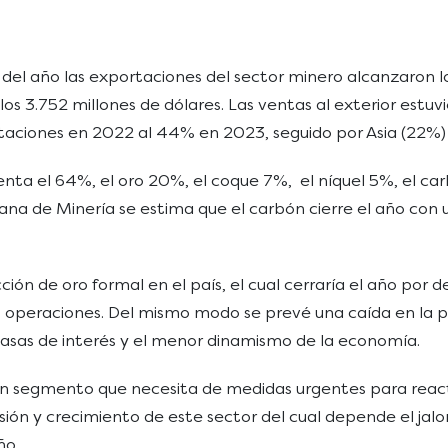
del año las exportaciones del sector minero alcanzaron los
os 3.752 millones de dólares. Las ventas al exterior estuv
taciones en 2022 al 44% en 2023, seguido por Asia (22%)
nta el 64%, el oro 20%, el coque 7%, el níquel 5%, el car
na de Minería se estima que el carbón cierre el año con 
ión de oro formal en el país, el cual cerraría el año por 
s operaciones. Del mismo modo se prevé una caída en la pr
 tasas de interés y el menor dinamismo de la economía.
un segmento que necesita de medidas urgentes para reacti
ersión y crecimiento de este sector del cual depende el ja
ño.