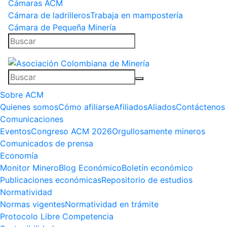
Cámaras ACM
Cámara de ladrilleros
Trabaja en mampostería
Cámara de Pequeña Minería
Sobre ACM
Quienes somos
Cómo afiliarse
Afiliados
Aliados
Contáctenos
Comunicaciones
Eventos
Congreso ACM 2026
Orgullosamente mineros
Comunicados de prensa
Economía
Monitor Minero
Blog Económico
Boletín económico
Publicaciones económicas
Repositorio de estudios
Normatividad
Normas vigentes
Normatividad en trámite
Protocolo Libre Competencia