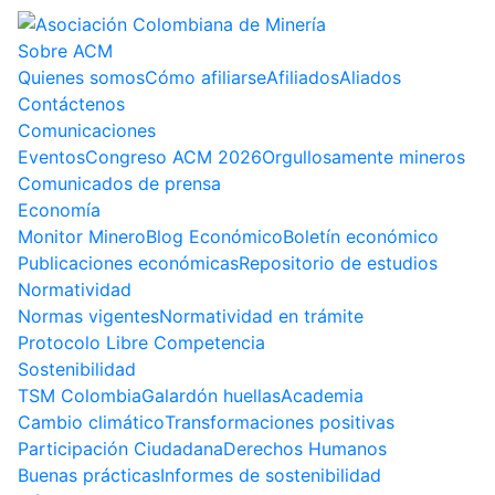
Sobre ACM
Quienes somos
Cómo afiliarse
Afiliados
Aliados
Contáctenos
Comunicaciones
Eventos
Congreso ACM 2026
Orgullosamente mineros
Comunicados de prensa
Economía
Monitor Minero
Blog Económico
Boletín económico
Publicaciones económicas
Repositorio de estudios
Normatividad
Normas vigentes
Normatividad en trámite
Protocolo Libre Competencia
Sostenibilidad
TSM Colombia
Galardón huellas
Academia
Cambio climático
Transformaciones positivas
Participación Ciudadana
Derechos Humanos
Buenas prácticas
Informes de sostenibilidad