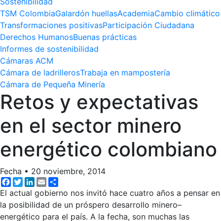
Sostenibilidad
TSM Colombia
Galardón huellas
Academia
Cambio climático
Transformaciones positivas
Participación Ciudadana
Derechos Humanos
Buenas prácticas
Informes de sostenibilidad
Cámaras ACM
Cámara de ladrilleros
Trabaja en mampostería
Cámara de Pequeña Minería
Retos y expectativas
en el sector minero
energético colombiano
Fecha
•
20 noviembre, 2014
Facebook
Twitter
LinkedIn
Email
Share
El actual gobierno nos invitó hace cuatro años a pensar en
la posibilidad de un próspero desarrollo minero–
energético para el país. A la fecha, son muchas las