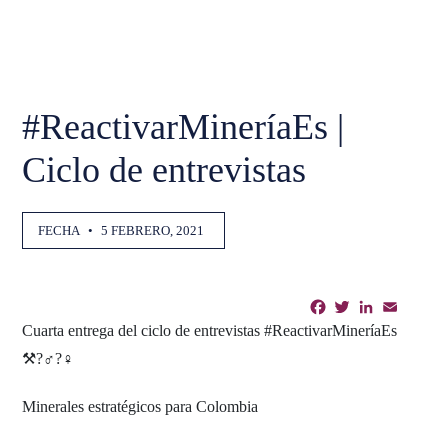
#ReactivarMineríaEs |
Ciclo de entrevistas
FECHA
•
5 FEBRERO, 2021
Facebook
Twitter
LinkedIn
Email
Shar
Cuarta entrega del ciclo de entrevistas #ReactivarMineríaEs
⚒️?‍♂️?‍♀️
Minerales estratégicos para Colombia