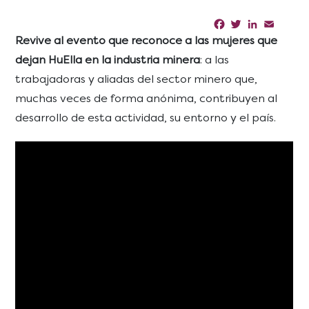
Facebook
Twitter
LinkedIn
Email
Sha
Revive al evento que reconoce a las mujeres que
dejan HuElla en la industria minera
: a las
trabajadoras y aliadas del sector minero que,
muchas veces de forma anónima, contribuyen al
desarrollo de esta actividad, su entorno y el país.