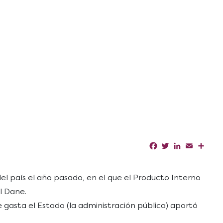
Facebook
Twitter
LinkedIn
Email
Shar
el país el año pasado, en el que el Producto Interno
l Dane.
ue gasta el Estado (la administración pública) aportó