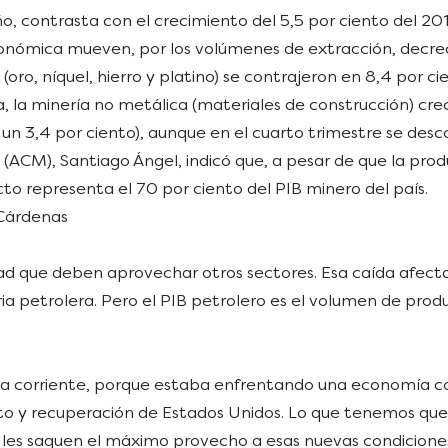
 contrasta con el crecimiento del 5,5 por ciento del 2013
económica mueven, por los volúmenes de extracción, decrec
(oro, níquel, hierro y platino) se contrajeron en 8,4 por 
nda, la minería no metálica (materiales de construcción) cr
un 3,4 por ciento), aunque en el cuarto trimestre se desco
(ACM), Santiago Ángel, indicó que, a pesar de que la produ
to representa el 70 por ciento del PIB minero del país.
 Cárdenas
dad que deben aprovechar otros sectores. Esa caída afect
ia petrolera. Pero el PIB petrolero es el volumen de prod
 la corriente, porque estaba enfrentando una economía c
alto y recuperación de Estados Unidos. Lo que tenemos que
ue les saquen el máximo provecho a esas nuevas condicione