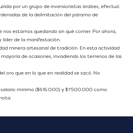
uirida por un grupo de inversionistas árabes, efectuó
ordenadas de la delimitación del páramo de
ue nos estamos quedando sin qué comer. Por ahora,
 líder de la manifestación.
ad minera artesanal de tradición. En esta actividad
a mayoría de ocasiones, invadiendo los terrenos de las
el oro que en lo que en realidad se sacó. No
 salario mínimo ($616.000) y $1’500.000 como
nota.