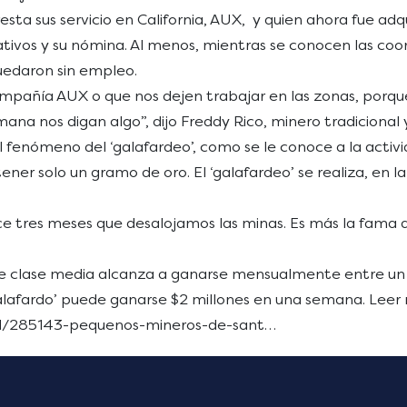
sta sus servicio en California, AUX, y quien ahora fue adq
rativos y su nómina. Al menos, mientras se conocen las co
quedaron sin empleo.
mpañía AUX o que nos dejen trabajar en las zonas, porq
na nos digan algo”, dijo Freddy Rico, minero tradicional y
fenómeno del ‘galafardeo’, como se le conoce a la activid
ener solo un gramo de oro. El ‘galafardeo’ se realiza, en l
ace tres meses que desalojamos las minas. Es más la fama d
de clase media alcanza a ganarse mensualmente entre un
‘galafardo’ puede ganarse $2 millones en una semana. Leer 
al/285143-pequenos-mineros-de-sant…