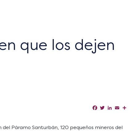
en que los dejen
Facebook
Twitter
LinkedIn
Email
Shar
ción del Páramo Santurbán, 120 pequeños mineros del