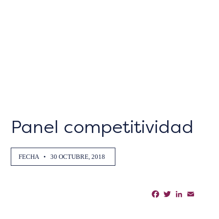
Panel competitividad
FECHA
•
30 OCTUBRE, 2018
Facebook
Twitter
LinkedIn
Email
Sha